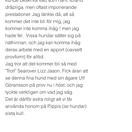
kunde beskriva vad som hänt. Ibland 
dråpliga, men oftast imponerande 
prestationer. Jag tänkte då, att så 
kommer det inte bli för mig, jag 
kommer inte komma ihåg ! men jag 
hade fel.  Vissa hundar sätter sig på 
näthinnan, och jag kan komma ihåg 
deras arbete med en apport (oavsett 
provform) för alltid.
Jag tror att det kommer bli så med 
"Troll" Searover Lizz Jason. Fick äran att 
se denna fina hund med sin ägare Ulf 
Göransson på prov nu i höst, och jag 
tyckte verkligen om vad jag såg. 
Det är därför extra roligt att vi får 
använda honom på Pippis (se hundar) 
sista kull.  