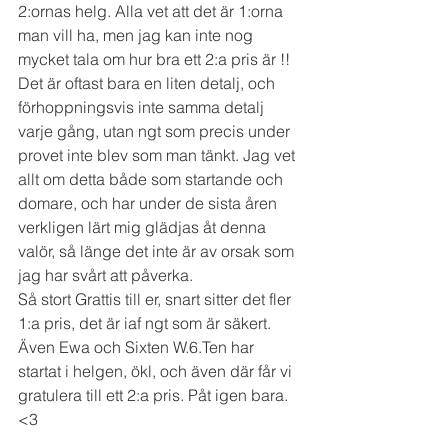
2:ornas helg. Alla vet att det är 1:orna 
man vill ha, men jag kan inte nog 
mycket tala om hur bra ett 2:a pris är !! 
Det är oftast bara en liten detalj, och 
förhoppningsvis inte samma detalj 
varje gång, utan ngt som precis under 
provet inte blev som man tänkt. Jag vet 
allt om detta både som startande och 
domare, och har under de sista åren 
verkligen lärt mig glädjas åt denna 
valör, så länge det inte är av orsak som 
jag har svårt att påverka. 
Så stort Grattis till er, snart sitter det fler 
1:a pris, det är iaf ngt som är säkert. 
Även Ewa och Sixten W.6.Ten har 
startat i helgen, ökl, och även där får vi 
gratulera till ett 2:a pris. Påt igen bara. 
<3 