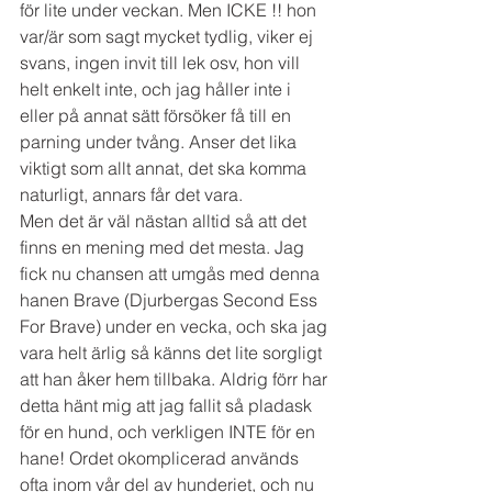
för lite under veckan. Men ICKE !! hon 
var/är som sagt mycket tydlig, viker ej 
svans, ingen invit till lek osv, hon vill 
helt enkelt inte, och jag håller inte i 
eller på annat sätt försöker få till en 
parning under tvång. Anser det lika 
viktigt som allt annat, det ska komma 
naturligt, annars får det vara. 
Men det är väl nästan alltid så att det 
finns en mening med det mesta. Jag 
fick nu chansen att umgås med denna 
hanen Brave (Djurbergas Second Ess 
For Brave) under en vecka, och ska jag 
vara helt ärlig så känns det lite sorgligt 
att han åker hem tillbaka. Aldrig förr har 
detta hänt mig att jag fallit så pladask 
för en hund, och verkligen INTE för en 
hane! Ordet okomplicerad används 
ofta inom vår del av hunderiet, och nu 