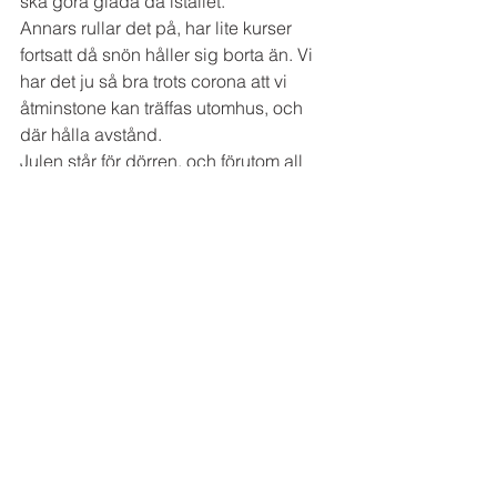
ska göra glada då istället. 
Annars rullar det på, har lite kurser 
fortsatt då snön håller sig borta än. Vi 
har det ju så bra trots corona att vi 
åtminstone kan träffas utomhus, och 
där hålla avstånd. 
Julen står för dörren, och förutom all 
mat och spel som ska spelas med våra 
fina barn som är hemma, så ska nog 
taxarna få komma ut så mkt som möjligt 
med pejlen på :) 
Visa alla
Senaste inlägg