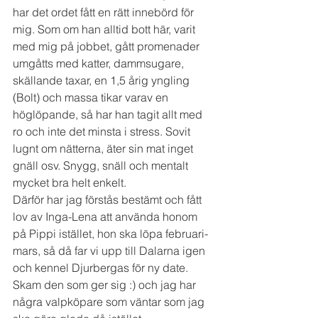
har det ordet fått en rätt innebörd för 
mig. Som om han alltid bott här, varit 
med mig på jobbet, gått promenader 
umgåtts med katter, dammsugare, 
skällande taxar, en 1,5 årig yngling 
(Bolt) och massa tikar varav en 
höglöpande, så har han tagit allt med 
ro och inte det minsta i stress. Sovit 
lugnt om nätterna, äter sin mat inget 
gnäll osv. Snygg, snäll och mentalt 
mycket bra helt enkelt. 
Därför har jag förstås bestämt och fått 
lov av Inga-Lena att använda honom 
på Pippi istället, hon ska löpa februari-
mars, så då far vi upp till Dalarna igen 
och kennel Djurbergas för ny date. 
Skam den som ger sig :) och jag har 
några valpköpare som väntar som jag 