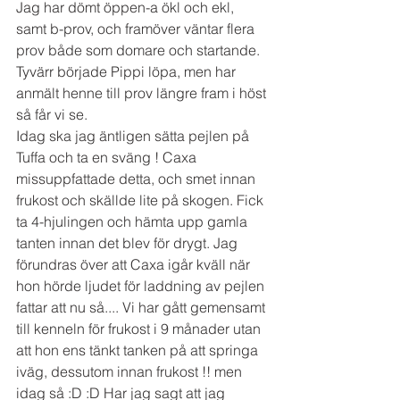
Jag har dömt öppen-a ökl och ekl, 
samt b-prov, och framöver väntar flera 
prov både som domare och startande. 
Tyvärr började Pippi löpa, men har 
anmält henne till prov längre fram i höst 
så får vi se.
Idag ska jag äntligen sätta pejlen på 
Tuffa och ta en sväng ! Caxa 
missuppfattade detta, och smet innan 
frukost och skällde lite på skogen. Fick 
ta 4-hjulingen och hämta upp gamla 
tanten innan det blev för drygt. Jag 
förundras över att Caxa igår kväll när 
hon hörde ljudet för laddning av pejlen 
fattar att nu så.... Vi har gått gemensamt 
till kenneln för frukost i 9 månader utan 
att hon ens tänkt tanken på att springa 
iväg, dessutom innan frukost !! men 
idag så :D :D Har jag sagt att jag 