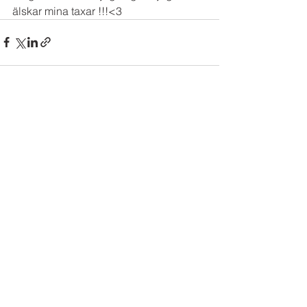
älskar mina taxar !!!<3 
Visa alla
Senaste inlägg