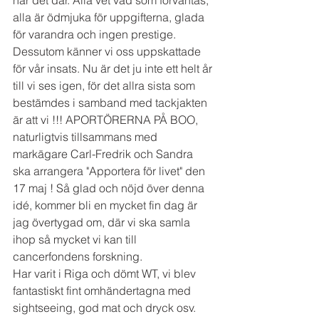
alla är ödmjuka för uppgifterna, glada 
för varandra och ingen prestige. 
Dessutom känner vi oss uppskattade 
för vår insats. Nu är det ju inte ett helt år 
till vi ses igen, för det allra sista som 
bestämdes i samband med tackjakten 
är att vi !!! APORTÖRERNA PÅ BOO, 
naturligtvis tillsammans med 
markägare Carl-Fredrik och Sandra 
ska arrangera "Apportera för livet" den 
17 maj ! Så glad och nöjd över denna 
idé, kommer bli en mycket fin dag är 
jag övertygad om, där vi ska samla 
ihop så mycket vi kan till 
cancerfondens forskning.
Har varit i Riga och dömt WT, vi blev 
fantastiskt fint omhändertagna med 
sightseeing, god mat och dryck osv. 