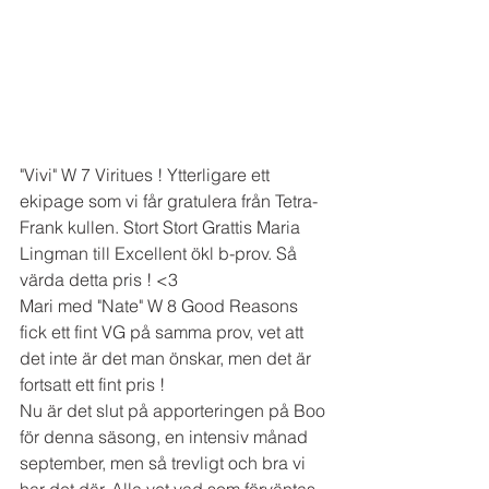
"Vivi" W 7 Viritues ! Ytterligare ett 
ekipage som vi får gratulera från Tetra-
Frank kullen. Stort Stort Grattis Maria 
Lingman till Excellent ökl b-prov. Så 
värda detta pris ! <3 
Mari med "Nate" W 8 Good Reasons 
fick ett fint VG på samma prov, vet att 
det inte är det man önskar, men det är 
fortsatt ett fint pris ! 
Nu är det slut på apporteringen på Boo 
för denna säsong, en intensiv månad 
september, men så trevligt och bra vi 
har det där. Alla vet vad som förväntas, 