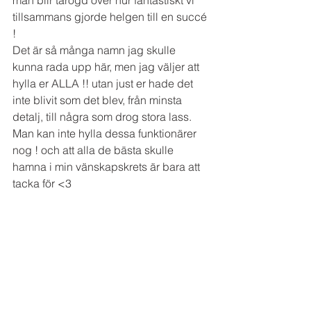
man blir tårögd över hur fantastiskt vi 
tillsammans gjorde helgen till en succé 
!  
Det är så många namn jag skulle 
kunna rada upp här, men jag väljer att 
hylla er ALLA !! utan just er hade det 
inte blivit som det blev, från minsta 
detalj, till några som drog stora lass. 
Man kan inte hylla dessa funktionärer 
nog ! och att alla de bästa skulle 
hamna i min vänskapskrets är bara att 
tacka för <3 