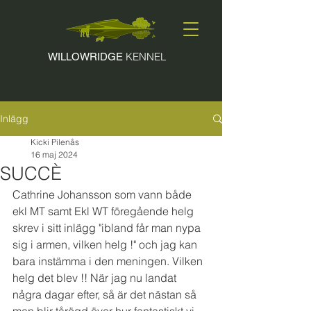
KENNEL
WILLOWRIDGE
Inlägg
Kicki Pilenås
16 maj 2024
SUCCÈ
Cathrine Johansson som vann både 
ekl MT samt Ekl WT föregående helg 
skrev i sitt inlägg "ibland får man nypa 
sig i armen, vilken helg !" och jag kan 
bara instämma i den meningen. Vilken 
helg det blev !! När jag nu landat 
några dagar efter, så är det nästan så 