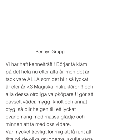
Bennys Grupp
Vi har haft kennelträff ! Börjar få kläm 
på det hela nu efter alla år, men det är 
tack vare ALLA som det blir så lyckat 
år efer år <3 Magiska instruktörer !! och 
alla dessa otroliga valpköpare !! gör att 
oavsett väder, mygg, knott och annat 
otyg, så blir helgen till ett lyckat 
evanemang med massa glädje och 
minnen att ta med oss vidare. 
Var mycket trevligt för mig att få runt att 
titta på de olika grupperna, skulle våga 