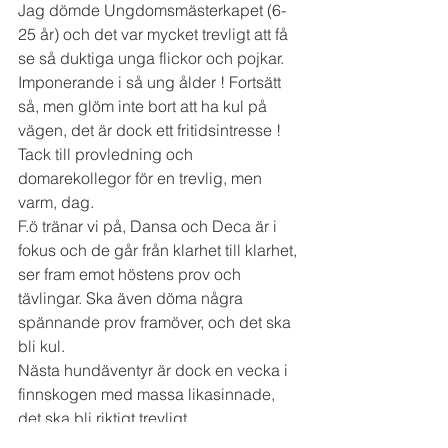
Jag dömde Ungdomsmästerkapet (6-
25 år) och det var mycket trevligt att få 
se så duktiga unga flickor och pojkar. 
Imponerande i så ung ålder ! Fortsätt 
så, men glöm inte bort att ha kul på 
vägen, det är dock ett fritidsintresse ! 
Tack till provledning och 
domarekollegor för en trevlig, men 
varm, dag. 
F.ö tränar vi på, Dansa och Deca är i 
fokus och de går från klarhet till klarhet, 
ser fram emot höstens prov och 
tävlingar. Ska även döma några 
spännande prov framöver, och det ska 
bli kul. 
Nästa hundäventyr är dock en vecka i 
finnskogen med massa likasinnade, 
det ska bli riktigt trevligt. 