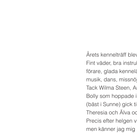
Årets kennelträff bl
Fint väder, bra inst
förare, glada kennel
musik, dans, missnö
Tack Wilma Steen, And
Bolly som hoppade in
(bäst i Sunne) gick t
Theresia och Älva oc
Precis efter helgen v
men känner jag mig sj