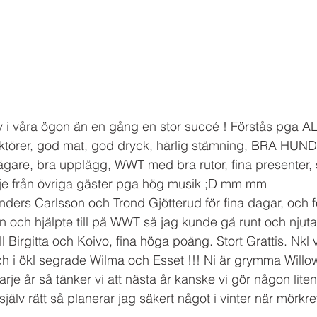
ev i våra ögon än en gång en stor succé ! Förstås pga ALL
ruktörer, god mat, god dryck, härlig stämning, BRA HUN
ägare, bra upplägg, WWT med bra rutor, fina presenter, s
je från övriga gäster pga hög musik ;D mm mm 
ers Carlsson och Trond Gjötterud för fina dagar, och för
 och hjälpte till på WWT så jag kunde gå runt och njuta
ill Birgitta och Koivo, fina höga poäng. Stort Grattis. Nkl
h i ökl segrade Wilma och Esset !!! Ni är grymma Willo
arje år så tänker vi att nästa år kanske vi gör någon liten
älv rätt så planerar jag säkert något i vinter när mörkret