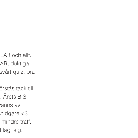
A ! och allt. 
DAR, duktiga 
vårt quiz, bra 
stås tack till 
. Årets BIS 
 vanns av 
wridgare <3 
 mindre träff, 
 lagt sig. 