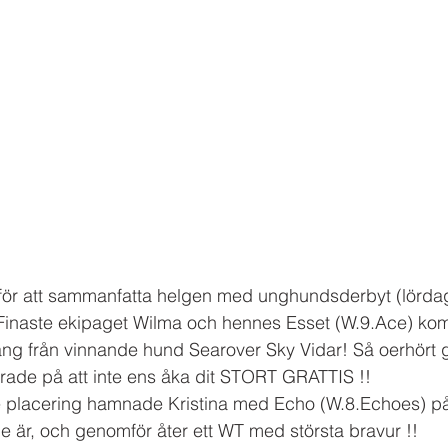
d för att sammanfatta helgen med unghundsderbyt (lörda
inaste ekipaget Wilma och hennes Esset (W.9.Ace) kom 2
ng från vinnande hund Searover Sky Vidar! Så oerhört g
rade på att inte ens åka dit STORT GRATTIS !! 
 placering hamnade Kristina med Echo (W.8.Echoes) på.
de är, och genomför åter ett WT med största bravur !! 