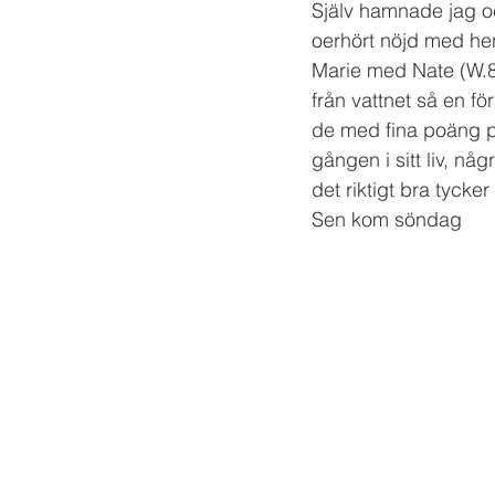
Själv hamnade jag oc
oerhört nöjd med he
Marie med Nate (W.
från vattnet så en f
de med fina poäng på
gången i sitt liv, någ
det riktigt bra tycker 
Sen kom söndag 