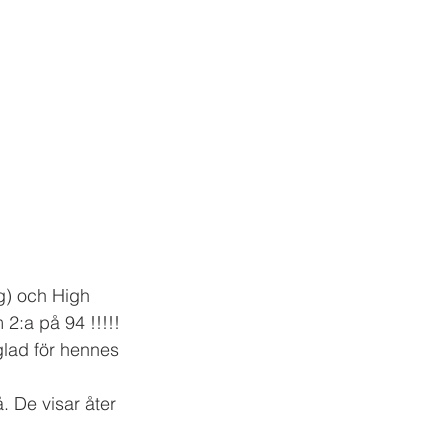
g) och High 
:a på 94 !!!!! 
lad för hennes 
 De visar åter 