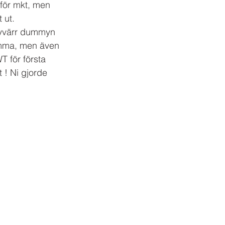
för mkt, men 
 ut. 
yvärr dummyn 
amma, men även 
 för första 
t ! Ni gjorde 