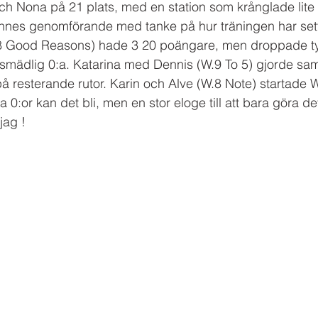
h Nona på 21 plats, med en station som krånglade lite 
nnes genomförande med tanke på hur träningen har sett
8 Good Reasons) hade 3 20 poängare, men droppade t
örsmädlig 0:a. Katarina med Dennis (W.9 To 5) gjorde s
 resterande rutor. Karin och Alve (W.8 Note) startade WT
ra 0:or kan det bli, men en stor eloge till att bara göra de
jag ! 