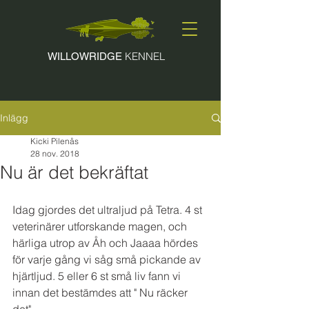
KENNEL
WILLOWRIDGE
Inlägg
Kicki Pilenås
28 nov. 2018
Nu är det bekräftat
Idag gjordes det ultraljud på Tetra. 4 st 
veterinärer utforskande magen, och 
härliga utrop av Åh och Jaaaa hördes 
för varje gång vi såg små pickande av 
hjärtljud. 5 eller 6 st små liv fann vi 
innan det bestämdes att " Nu räcker 