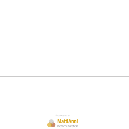
Kennelträffen mm
Jag s
Producerad av