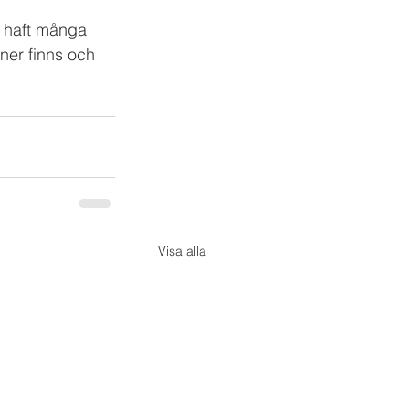
n haft många 
aner finns och 
Visa alla