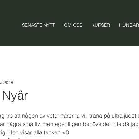
SENASTE NYTT
OM OSS
KURSER
HUNDAR
v. 2018
l Nyår
 tro att någon av veterinärerna vill träna på ultraljudet oc
r några små liv, men egentligen behövs det inte då jag k
ig. Hon visar alla tecken <3 