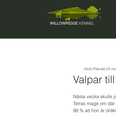
KENNEL
WILLOWRIDGE
Kicki Pilenås
23 no
Valpar til
Nästa vecka skulle jag
Tetras mage om där ä
99 % att hon är dräkt