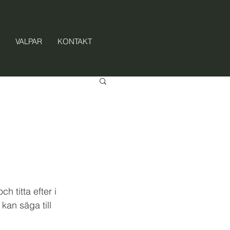
VALPAR
KONTAKT
h titta efter i 
an säga till 